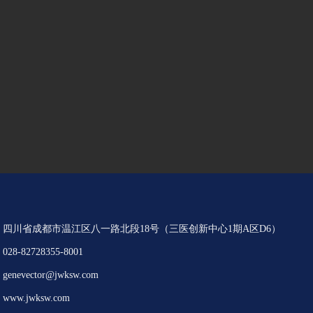
．无药监处罚不良记录
行业资源。
5．具有良好的团队管理和时间管理能力
好的沟通协调和解决问题的能力、良好
读和写作能力。
：
四川省成都市温江区八一路北段18号（三医创新中心1期A区D6）
：
028-82728355-8001
：
genevector@jwksw.com
：
www.jwksw.com