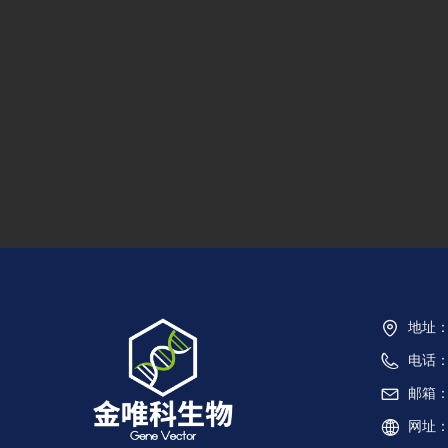
验者优先。
5
4．具备较强的外包供应商管理能力，能够看
懂、管好并纠偏CRO的执行质量。 具备优秀
的跨部门沟通协调能力和解决突发问题的能
力；自我驱动力强，能适应初创团队扁平、
高效、快速迭代的工作节奏。
地址
电话
邮箱
网址