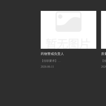
药物警戒负责人
质
【任职要求】
【
1．医学、药学、流行病学或相关专业，统招
1
2026-06-11
202
本科及以上学历。
2．
2．5年以上临床试验、药政注册、医学或QA
量
等相关工作经验，其中必须包含至少3年以上
3．
全职药物警戒（PV）核心工作经验。
生
3．熟悉创新药研发流程，有细胞与基因治疗
4
（CGT）、肿瘤或免疫领域产品药物警戒经
类