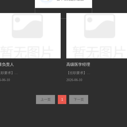
量负责人
高级医学经理
任职要求】
【任职要求】
．生物、制药、药学相关本科及以上学历
1．临床医学、护理学、医学、临床药理
6-06-10
2026-06-10
5 年以上生物制品3 年及以上无菌制剂质
学等相关专业本科以上。
管理经验
2．5年以上临床研究项目和团队管理经
上一页
1
下一页
有 MAH 持证、B 证办理、CDMO 委托
3．熟悉 ICH、CFDA、FDA 药物临床
产、生物药 BLA 注册核查落地经验优先
关的法规政策和指导原则，精通临床试
．精通药典三部、基因治疗指导原则、病毒
过程。
产品 GMP 法规；可兼任质量受权人
4．熟悉国内外临床研究行业现状，有丰