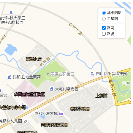
标准图层
卫星图
路网
路况