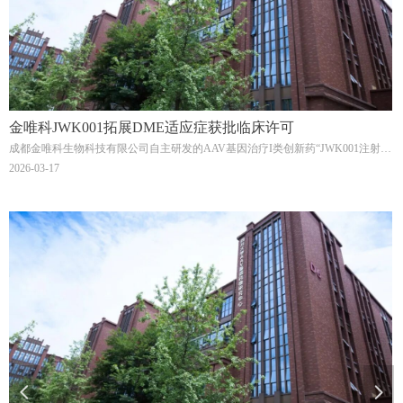
金唯科JWK001拓展DME适应症获批临床许可
成都金唯科生物科技有限公司自主研发的AAV基因治疗I类创新药“JWK001注射
液”拓展糖尿病黄斑水肿（DME）适应症的新药临床试验（IND）申请，获得国家
2026-03-17
药品监督管理局（NMPA）临床默示许可。
넳
넲