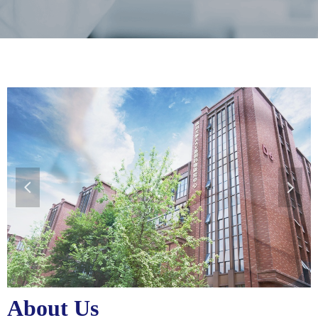
넳
넲
About Us