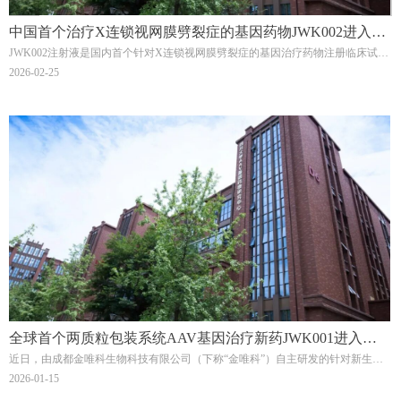
中国首个治疗X连锁视网膜劈裂症的基因药物JWK002进入临
JWK002注射液是国内首个针对X连锁视网膜劈裂症的基因治疗药物注册临床试
床II期
验。此前，JWK002已获美国FDA孤儿药资格认定（ODD）和儿科罕见病资格认
2026-02-25
定（RPDD）。
全球首个两质粒包装系统AAV基因治疗新药JWK001进入临
近日，由成都金唯科生物科技有限公司（下称“金唯科”）自主研发的针对新生血
床II期
管性年龄相关性黄斑变性（nAMD）的基因治疗I类创新药JWK001注射液正式启
2026-01-15
动临床II期试验。该试验的推进，将进一步评估JWK001注射液治疗nAMD的安全